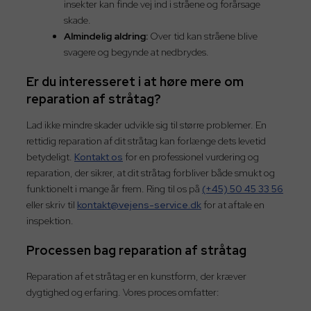
insekter kan finde vej ind i stråene og forårsage
skade.
Almindelig aldring:
Over tid kan stråene blive
svagere og begynde at nedbrydes.
Er du interesseret i at høre mere om
reparation af stråtag?
Lad ikke mindre skader udvikle sig til større problemer. En
rettidig reparation af dit stråtag kan forlænge dets levetid
betydeligt.
Kontakt os
for en professionel vurdering og
reparation, der sikrer, at dit stråtag forbliver både smukt og
funktionelt i mange år frem. Ring til os på
(+45) 50 45 33 56
eller skriv til
kontakt@vejens-service.dk
for at aftale en
inspektion.
Processen bag reparation af stråtag
Reparation af et stråtag er en kunstform, der kræver
dygtighed og erfaring. Vores proces omfatter: