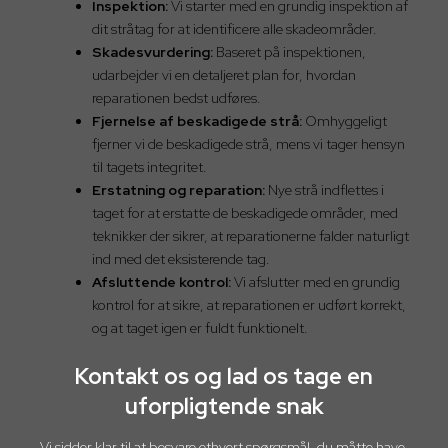
Inspektion:
Vi starter med en grundig inspektion af
dit stråtag for at identificere alle skadeområder.
Skadesvurdering:
Baseret på inspektionen,
udarbejder vi en detaljeret plan for, hvordan
reparationen bedst udføres.
Fjernelse af beskadigede strå:
Omhyggeligt
fjerner vi de beskadigede strå, mens vi tager hensyn
til tagets integritet.
Erstatning og reparation:
Nye strå indflettes i
taget for at erstatte de beskadigede områder, med
teknikker der sikrer, at reparationerne falder naturligt
ind med det eksisterende tag.
Afsluttende kontrol:
Vi afslutter med en grundig
kontrol for at sikre, at reparationen er udført korrekt,
og at taget igen er fuldt funktionelt.
Kontakt os og lad os tage en
uforpligtende snak
Vi sidder klar til at besvare ethvert spørgsmål, du måtte have,