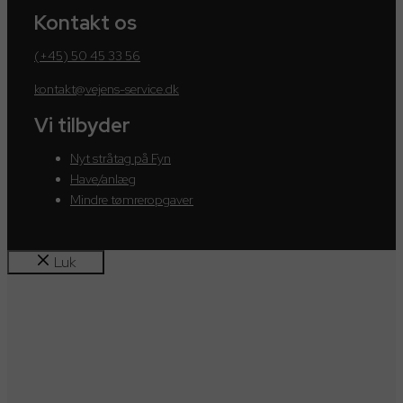
Kontakt os
(+45) 50 45 33 56
kontakt@vejens-service.dk
Vi tilbyder
Nyt stråtag på Fyn
Have/anlæg
Mindre tømreropgaver
Luk