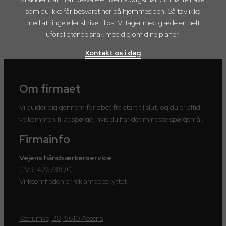
som du ikke får besvaret her på hjemmesiden. Så tøv ikke
med at ringe eller skrive til os. Vi tager med glæde en helt
uforpligtende snak med dig om dine planer.
Kontakt os i dag
Om firmaet
Vi guider dig gennem forløbet fra start til slut, og du er altid
velkommen til at spørge, hvis du har det mindste spørgsmål.
Firmainfo
Vejens håndværkerservice
CVR: 42673870
Virksomheden er reklamebeskyttet
Kærumvej 28, 5610 Assens