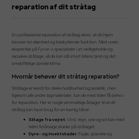
reparation af dit stråtag
En professionel reparation af stråtag sikrer, at dit hjem
bevarer sin skønhed og beskyttende funktion. Med vores
ekspertise på Fyn er vi specialister i at vedligeholde og
reparere stråtage, så de kan stå imod tidens tand og det
omskiftelige danske klima.
Hvornår behøver dit stråtag reparation?
Stråtage er kendt for deres holdbarhed og æstetik, men
ligesom alle andre tagmaterialer, kan de med tiden få behov
for reparation. Her er nogle almindelige årsager til at dit
stråtag kan have brug for en kærlig hånd:
Slitage fra vejret:
Vind, regn, sne og sol kan med
tiden forårsage skader på stråtaget.
Dyre- og insektskader:
Fugle, gnavere og