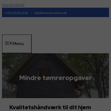
Hop til indhold
|
(+45) 50 45 33 56
kontakt@vejens-service.dk
Menu
Mindre tømreropgaver
Kvalitetshåndværk til dit hjem