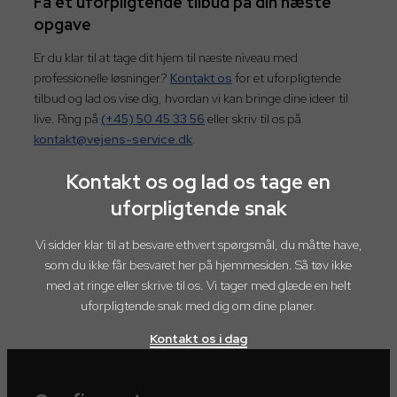
Få et uforpligtende tilbud på din næste
opgave
Er du klar til at tage dit hjem til næste niveau med
professionelle løsninger?
Kontakt os
for et uforpligtende
tilbud og lad os vise dig, hvordan vi kan bringe dine ideer til
live. Ring på
(+45) 50 45 33 56
eller skriv til os på
kontakt@vejens-service.dk
.
Kontakt os og lad os tage en
uforpligtende snak
Vi sidder klar til at besvare ethvert spørgsmål, du måtte have,
som du ikke får besvaret her på hjemmesiden. Så tøv ikke
med at ringe eller skrive til os. Vi tager med glæde en helt
uforpligtende snak med dig om dine planer.
Kontakt os i dag