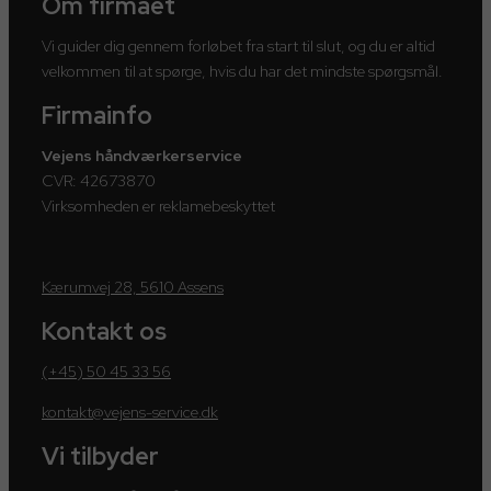
Om firmaet
Vi guider dig gennem forløbet fra start til slut, og du er altid
velkommen til at spørge, hvis du har det mindste spørgsmål.
Firmainfo
Vejens håndværkerservice
CVR: 42673870
Virksomheden er reklamebeskyttet
Kærumvej 28, 5610 Assens
Kontakt os
(+45) 50 45 33 56
kontakt@vejens-service.dk
Vi tilbyder