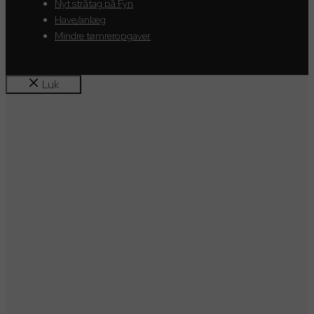
Nyt stråtag på Fyn
Have/anlæg
Mindre tømreropgaver
Luk