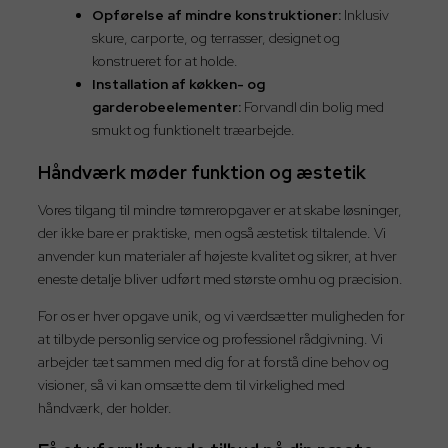
Opførelse af mindre konstruktioner:
Inklusiv
skure, carporte, og terrasser, designet og
konstrueret for at holde.
Installation af køkken- og
garderobeelementer:
Forvandl din bolig med
smukt og funktionelt træarbejde.
Håndværk møder funktion og æstetik
Vores tilgang til mindre tømreropgaver er at skabe løsninger,
der ikke bare er praktiske, men også æstetisk tiltalende. Vi
anvender kun materialer af højeste kvalitet og sikrer, at hver
eneste detalje bliver udført med største omhu og præcision.
For os er hver opgave unik, og vi værdsætter muligheden for
at tilbyde personlig service og professionel rådgivning. Vi
arbejder tæt sammen med dig for at forstå dine behov og
visioner, så vi kan omsætte dem til virkelighed med
håndværk, der holder.